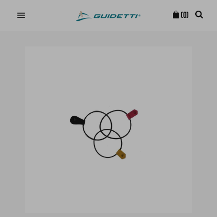

(0)