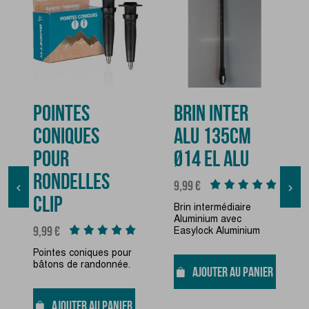
POINTES
BRIN INTER
CONIQUES
ALU 135CM
POUR
Ø14 EL ALU
RONDELLES
Prix
9,99 €


CLIP
Brin intermédiaire
Aluminium avec
Prix
9,99 €
Easylock Aluminium
Pointes coniques pour
bâtons de randonnée.
AJOUTER AU PANIER
AJOUTER AU PANIER