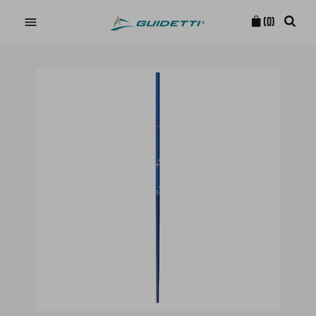

(0)