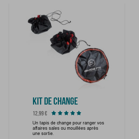
KIT DE CHANGE
Prix
12,99 €
Un tapis de change pour ranger vos
affaires sales ou mouillées après
une sortie.