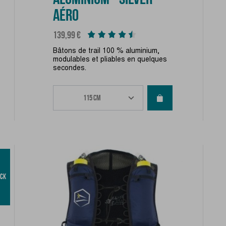
AÉRO
Prix
139,99 €
Bâtons de trail 100 % aluminium,
modulables et pliables en quelques
secondes.
OCK