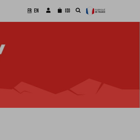
FR
EN
(0)