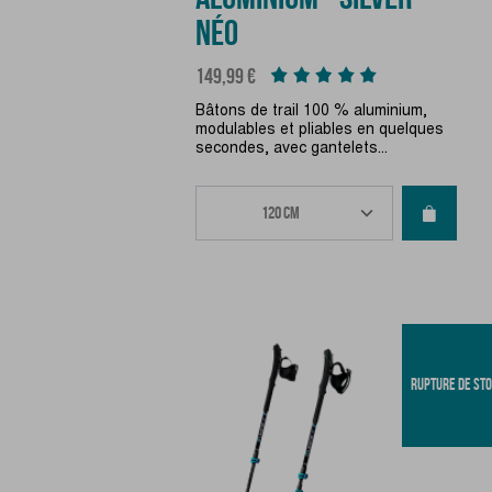
NÉO
Prix
149,99 €
Bâtons de trail 100 % aluminium,
modulables et pliables en quelques
secondes, avec gantelets...
RUPTURE DE ST