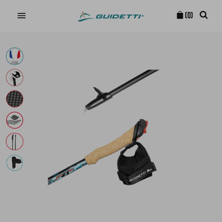

(0)