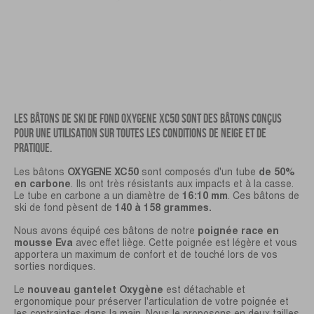
LES BÂTONS DE SKI DE FOND OXYGENE XC50 SONT DES BÂTONS CONÇUS
POUR UNE UTILISATION SUR TOUTES LES CONDITIONS DE NEIGE ET DE
PRATIQUE.
Les bâtons
OXYGENE XC50
sont composés d'un tube
de 50%
en carbone
. Ils ont très résistants aux impacts et à la casse.
Le tube en carbone a un diamètre de
16:10 mm
. Ces bâtons de
ski de fond pèsent de
140 à 158 grammes.
Nous avons équipé ces bâtons de notre
poignée race en
mousse Eva
avec effet liège. Cette poignée est légère et vous
apportera un maximum de confort et de touché lors de vos
sorties nordiques.
Le
nouveau gantelet Oxygène
est détachable et
ergonomique pour préserver l'articulation de votre poignée et
les contraintes dans la main. Nous le proposons en deux tailles