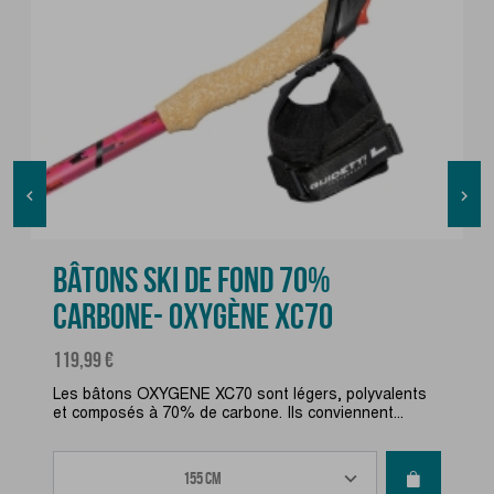


BÂTONS SKI DE FOND 70%
CARBONE- OXYGÈNE XC70
Prix
119,99 €
Les bâtons OXYGENE XC70 sont légers, polyvalents
et composés à 70% de carbone. Ils conviennent...