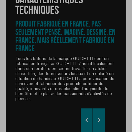
CARACTÉRISTIQUES
TECHNIQUES
TECHNIQUES
PRODUIT FABRIQUÉ EN FRANCE. PAS
GANTELET DÉTACHABLE RACE
SEULEMENT PENSÉ, IMAGINÉ, DESSINÉ, EN
FRANCE, MAIS RÉELLEMENT FABRIQUÉ EN
La nouvelle poignée Viper+ Race GUIDETTI est une
poignée avec une mousse allongée et une forme
FRANCE
ergonomique. Elle est équipée du système de
blocage rapide GUIDETTI du gantelet détachable
Tous les bâtons de la marque GUIDETTI sont en
Viper+ Race. Spécifiquement développée pour les
fabrication française. GUIDETTI s'inscrit localement
traileurs, cette nouvelle poignée est encore plus
dans son territoire en faisant travailler un atelier
respirante, légère et pratique. Avec un bouton
d'insertion, des fournisseurs locaux et un salarié en
poussoir pour une utilisation facile, fiable et simple
situation de handicap. GUIDETTI a pour vocation de
lors d'une course, sa forme affinée et sa longueur
concevoir et fabriquer des produits outdoor de
garantissent un confort et un retour de bâton
qualité, innovants et durables afin d'augmenter le
performant.
bien-être et le plaisir des passionnés d'activités de
plein air.

