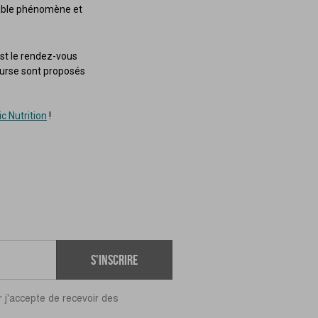
itable phénomène et
 est le rendez-vous
course sont proposés
c Nutrition
!
S'inscrire
r j'accepte de recevoir des