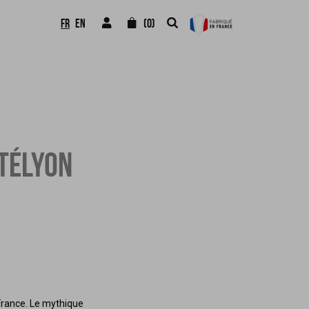
FR
EN
(0)
NTÉLYON
 France. Le mythique