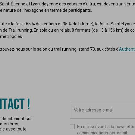
 Saint-Étienne et Lyon, doyenne des courses d’ultra, est devenu un vér
se nature de l’hexagone en terme de participants.
route à la fois, (65 % de sentiers et 35 % de bitume), la Asics SaintéLyon
on de Trail running. En solo ou en relais, 8 formats (de 13 à 156 km) de 
 métropoles.
trouvez-nous sur le salon du trail running, stand 73, aux côtés d'
Authenti
TACT !
 directement sur
 dernières
En m'inscrivant à la newslette
ble avec toute
communications par email.