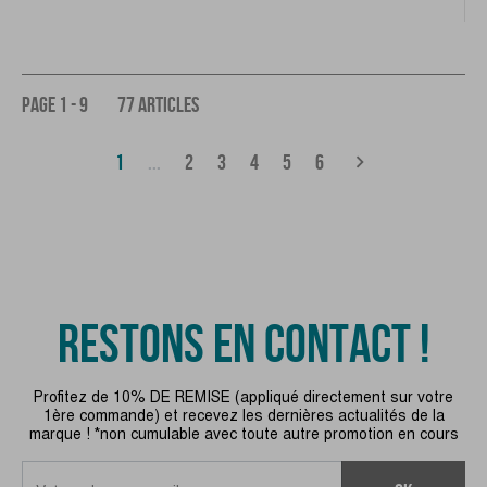
PAGE 1 - 9
77 ARTICLES
(CURRENT)
chevron_right
1
...
2
3
4
5
6
RESTONS EN CONTACT !
Profitez de 10% DE REMISE (appliqué directement sur votre
1ère commande) et recevez les dernières actualités de la
marque ! *non cumulable avec toute autre promotion en cours