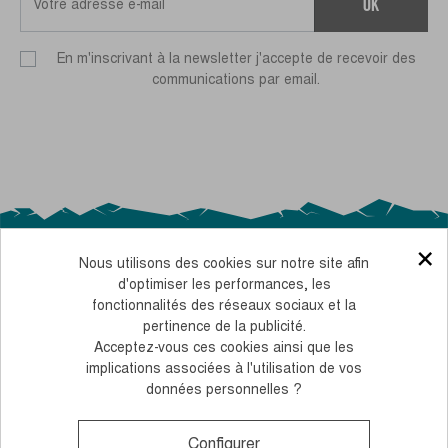
ok
En m'inscrivant à la newsletter j'accepte de recevoir des
communications par email.
×
Nous utilisons des cookies sur notre site afin
d'optimiser les performances, les
fonctionnalités des réseaux sociaux et la
pertinence de la publicité.
Acceptez-vous ces cookies ainsi que les
NOS ENGAGEMENTS RSE
BÂTONS PERSONNALISÉS POUR LES ENTREPRISES
implications associées à l'utilisation de vos
MENTIONS LÉGALES
CONDITIONS GÉNÉRALES DE VENTE
données personnelles ?
COOKIES ET DONNÉES PERSONNELLES
Configurer