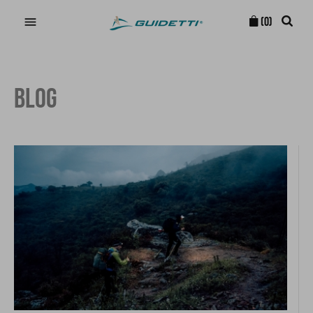

(0)
BLOG