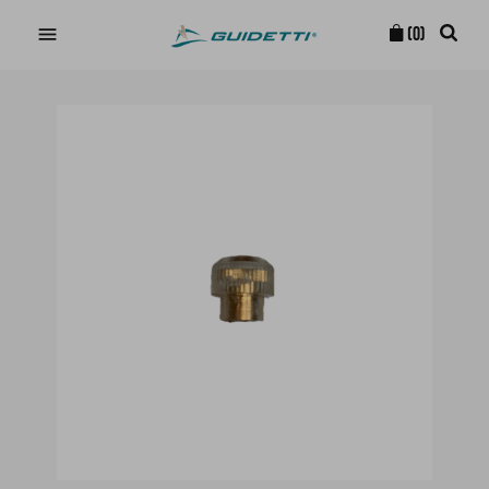

(0)