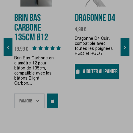
BRIN BAS
DRAGONNE D4
CARBONE
Prix
4,99 €
135CM Ø12
Dragonne D4 Cuir,
compatible avec
Prix


19,99 €
toutes les poignées
RGO et RGO+
Brin Bas Carbone en
diamètre 12 pour
bâton de 135cm,
AJOUTER AU PANIER
compatible avec les
bâtons Blight
Carbon,...