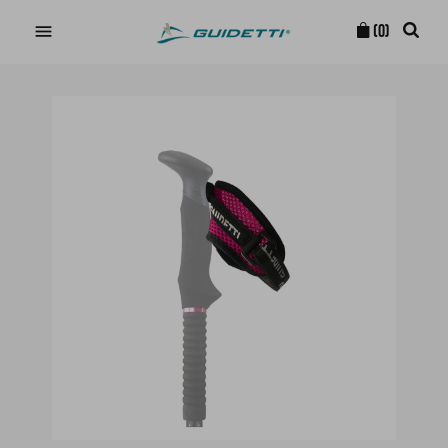

(0)