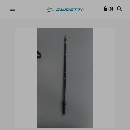

(0)