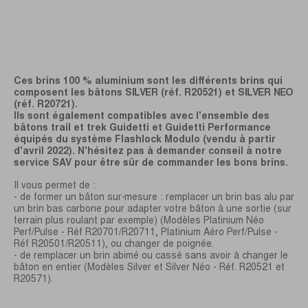
Ces brins 100 % aluminium sont les différents brins qui
composent les bâtons SILVER (réf. R20521) et SILVER NEO
(réf. R20721).
Ils sont également compatibles avec l'ensemble des
bâtons trail et trek Guidetti et Guidetti Performance
équipés du système Flashlock Modulo (vendu à partir
d'avril 2022). N'hésitez pas à demander conseil à notre
service SAV pour être sûr de commander les bons brins.
Il vous permet de :
- de former un bâton sur-mesure : remplacer un brin bas alu par
un brin bas carbone pour adapter votre bâton à une sortie (sur
terrain plus roulant par exemple) (Modèles Platinium Néo
Perf/Pulse - Réf R20701/R20711, Platinium Aéro Perf/Pulse -
Réf R20501/R20511), ou changer de poignée.
- de remplacer un brin abimé ou cassé sans avoir à changer le
bâton en entier (Modèles Silver et Silver Néo - Réf. R20521 et
R20571).