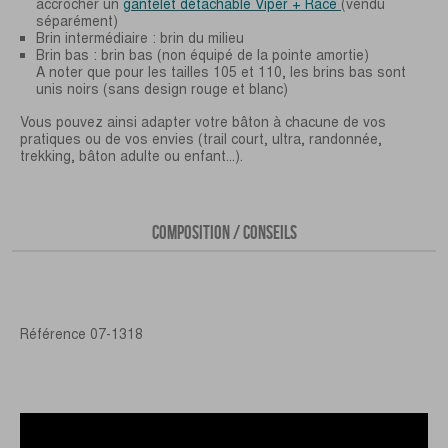
accrocher un
gantelet détachable Viper + Race
(vendu
séparément)
Brin intermédiaire : brin du milieu
Brin bas : brin bas (non équipé de la pointe amortie)
A noter que pour les tailles 105 et 110, les brins bas sont
unis noirs (sans design rouge et blanc)
Vous pouvez ainsi adapter votre bâton à chacune de vos
pratiques ou de vos envies (trail court, ultra, randonnée,
trekking, bâton adulte ou enfant...).
COMPOSITION / CONSEILS
Référence
07-1318