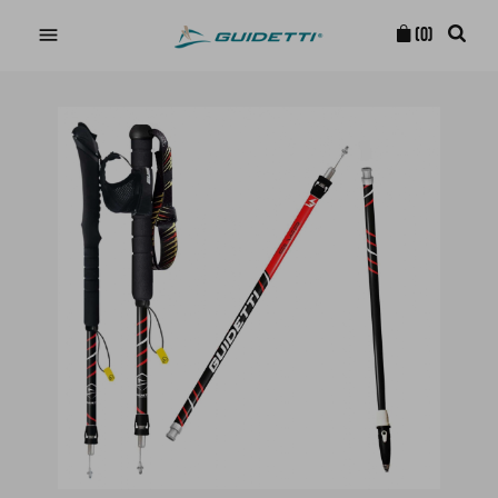

(0)