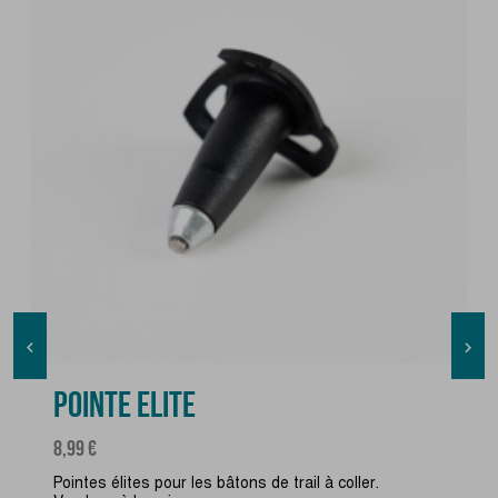


POINTE ELITE
Prix
8,99 €
Pointes élites pour les bâtons de trail à coller.