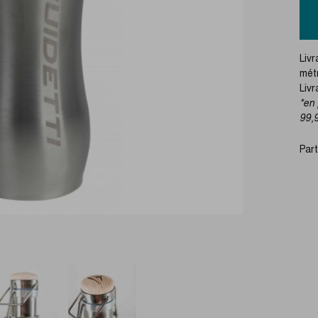
Livr
métr
Liv
*en 
99,
Par