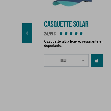
CASQUETTE SOLAR

Prix
24,99 €
Casquette ultra légère, respirante et
déperlante.