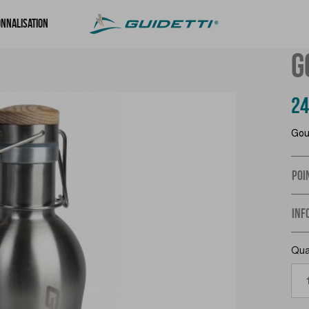
nnalisation
G
24
Gour
POI
INF
Qua