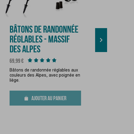
T3 
BÂTONS DE RANDONNÉE
BÂT
RÉGLABLES - MASSIF

DES ALPES
Prix
94,99 
Prix
Nouve
69,99 €
trek r
Bâtons de randonnée réglables aux
7075 a
couleurs des Alpes, avec poignée en
liège.
AJOUTER AU PANIER