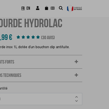
FR
EN
(0)
OURDE HYDROLAC
,99 €
(30 AVIS)
de inox 1L dotée d’un bouchon clip antifuite.
NTS FORTS
OS TECHNIQUES
ntité