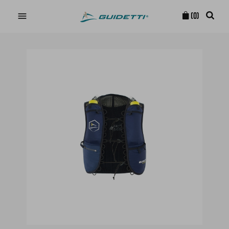

(0)