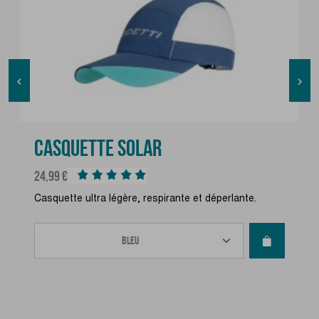


CASQUETTE SOLAR
Prix
24,99 €
Casquette ultra légère, respirante et déperlante.