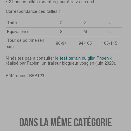
• 2 bandes réfléchissantes pour être vu de nuit
Correspondance des tailles :
Taille
2
3
4
Equivalence
S
M
L
Tour de poitrine (en
86-94
94-105
105-115
cm)
N'hésitez pas à consulter le
test terrain du gilet Phoenix
réalisé par Fabien, un traileur blogueur vosgien (juin 2023).
Référence
TRBP123
DANS LA MÊME CATÉGORIE