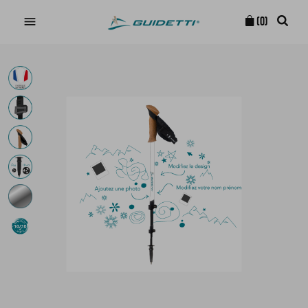

(0)