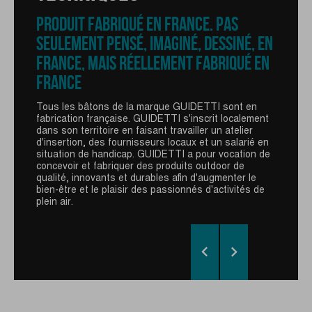
CARACTÉRISTIQUES
TECHNIQUES
PRODUIT FABRIQUÉ EN FRANCE. PAS
TECHNIQUES
SEULEMENT PENSÉ, IMAGINÉ, DESSINÉ, EN
SERRAGE EASY-LOCK
FRANCE, MAIS RÉELLEMENT FABRIQUÉ EN
POIGNÉE LIÈGE
FRANCE
Le système de réglage à clapet Easy-Lock garantit
un blocage de la hauteur du bâton simple et efficace
La poignée Liège GUIDETTI est spécifique aux
grâce à son système de serrage externe.
Tous les bâtons de la marque GUIDETTI sont en
produits Région et Sentiers. La main doit être insérée
fabrication française. GUIDETTI s'inscrit localement
par en-dessous afin de permettre une poussée
En plastique ou en aluminium pour plus d'esthétisme,
dans son territoire en faisant travailler un atelier
puissante par simple appui sur la dragonne et donc
ce système ne s'use pas.
d'insertion, des fournisseurs locaux et un salarié en
sans serrer le bâton. La dragonne s'adapte à toutes
situation de handicap. GUIDETTI a pour vocation de
les mains grâce à son velcro.
Petit conseil : veillez à bien régler la hauteur sur les
concevoir et fabriquer des produits outdoor de
deux brins pour un bon équilibre du bâton.
qualité, innovants et durables afin d'augmenter le
bien-être et le plaisir des passionnés d'activités de
plein air.

