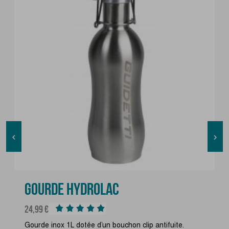


GOURDE HYDROLAC
Prix
24,99 €
Gourde inox 1L dotée d’un bouchon clip antifuite.