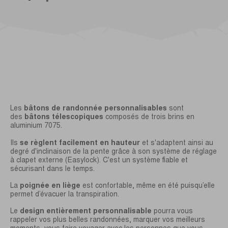
Les
bâtons de randonnée personnalisables
sont
des
bâtons télescopiques
composés de trois brins en
aluminium 7075.
Ils
se règlent facilement en hauteur
et s'adaptent ainsi au
degré d'inclinaison de la pente grâce à son système de réglage
à clapet externe (Easylock). C'est un système fiable et
sécurisant dans le temps.
La
poignée en liège
est confortable, même en été puisqu’elle
permet d’évacuer la transpiration.
Le
design entièrement personnalisable
pourra vous
rappeler vos plus belles randonnées, marquer vos meilleurs
moments, vous faire voyager avec les personnes que vous