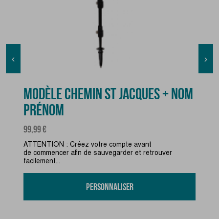


MODÈLE CHEMIN ST JACQUES + NOM
PRÉNOM
Prix
99,99 €
ATTENTION : Créez votre compte avant
de commencer afin de sauvegarder et retrouver
facilement...
Personnaliser