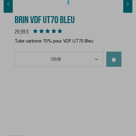


BRIN VDF UT70 BLEU
Prix
29,99 €
Tube carbone 70% pour VDF UT70 Bleu