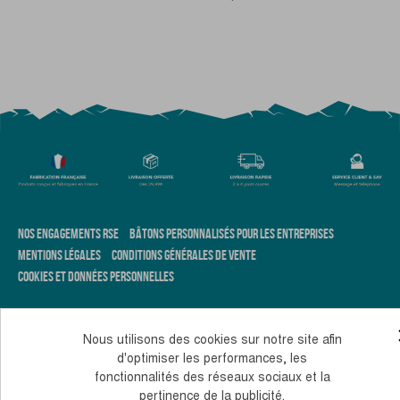
NOS ENGAGEMENTS RSE
BÂTONS PERSONNALISÉS POUR LES ENTREPRISES
MENTIONS LÉGALES
CONDITIONS GÉNÉRALES DE VENTE
COOKIES ET DONNÉES PERSONNELLES
Du lundi au vendredi 10h - 12h / 14h - 16h
+33 (0)4 38 02 02 32
Contactez-nous
Nous utilisons des cookies sur notre site afin
d'optimiser les performances, les
© 2026, Guidetti - Tous droits réservés - Réalisé par
fonctionnalités des réseaux sociaux et la
Andromaque
pertinence de la publicité.