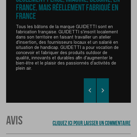
SERRAGE EASY-LOCK
FRANCE, MAIS RÉELLEMENT FABRIQUÉ EN
FRANCE
Le système de réglage à clapet Easy-Lock garantit
un blocage de la hauteur du bâton simple et efficace
grâce à son système de serrage externe.
Tous les bâtons de la marque GUIDETTI sont en
fabrication française. GUIDETTI s'inscrit localement
En plastique ou en aluminium pour plus d'esthétisme,
dans son territoire en faisant travailler un atelier
ce système ne s'use pas.
d'insertion, des fournisseurs locaux et un salarié en
situation de handicap. GUIDETTI a pour vocation de
Petit conseil : veillez à bien régler la hauteur sur les
concevoir et fabriquer des produits outdoor de
deux brins pour un bon équilibre du bâton.
qualité, innovants et durables afin d'augmenter le
bien-être et le plaisir des passionnés d'activités de
plein air.


AVIS
CLIQUEZ ICI POUR LAISSER UN COMMENTAIRE