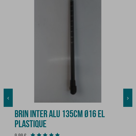


BRIN INTER ALU 135CM Ø16 EL
PLASTIQUE
Prix
9,99 €