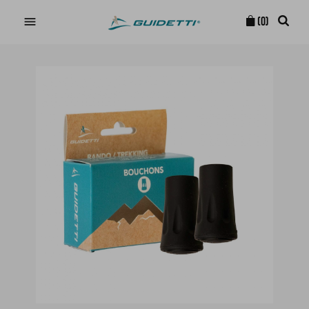

(0)