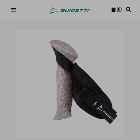

(0)