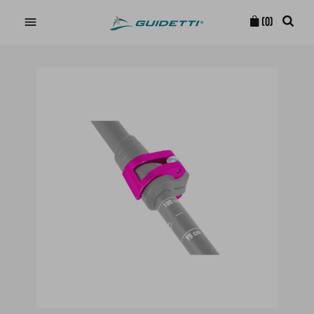

(0)