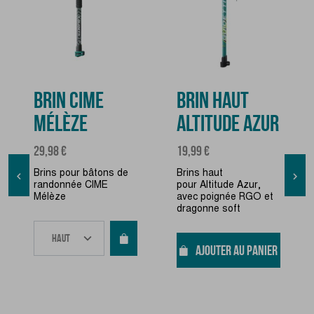
BRIN CIME
BRIN HAUT
MÉLÈZE
ALTITUDE AZUR
Prix
Prix
29,98 €
19,99 €
Brins pour bâtons de
Brins haut


randonnée CIME
pour Altitude Azur,
Mélèze
avec poignée RGO et
dragonne soft
AJOUTER AU PANIER