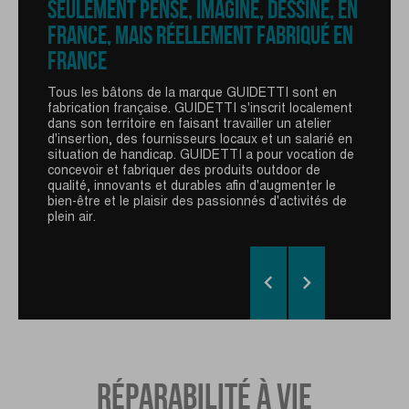
TECHNIQUES
SEULEMENT PENSÉ, IMAGINÉ, DESSINÉ, EN
SERRAGE EASY-LOCK
FRANCE, MAIS RÉELLEMENT FABRIQUÉ EN
POIGNÉE LIÈGE
FRANCE
Le système de réglage à clapet Easy-Lock garantit
un blocage de la hauteur du bâton simple et efficace
La poignée Liège GUIDETTI est spécifique aux
grâce à son système de serrage externe.
Tous les bâtons de la marque GUIDETTI sont en
produits Région et Sentiers. La main doit être insérée
fabrication française. GUIDETTI s'inscrit localement
par en-dessous afin de permettre une poussée
En plastique ou en aluminium pour plus d'esthétisme,
dans son territoire en faisant travailler un atelier
puissante par simple appui sur la dragonne et donc
ce système ne s'use pas.
d'insertion, des fournisseurs locaux et un salarié en
sans serrer le bâton. La dragonne s'adapte à toutes
situation de handicap. GUIDETTI a pour vocation de
les mains grâce à son velcro.
Petit conseil : veillez à bien régler la hauteur sur les
concevoir et fabriquer des produits outdoor de
deux brins pour un bon équilibre du bâton.
qualité, innovants et durables afin d'augmenter le
bien-être et le plaisir des passionnés d'activités de
plein air.


RÉPARABILITÉ À VIE