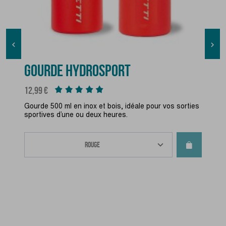


GOURDE HYDROSPORT
Prix
12,99 €
Gourde 500 ml en inox et bois, idéale pour vos sorties
sportives d’une ou deux heures.