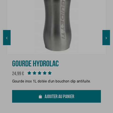


GOURDE HYDROLAC
Prix
24,99 €
Gourde inox 1L dotée d’un bouchon clip antifuite.
AJOUTER AU PANIER