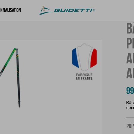
nnalisation
B
P
A
A
99
Bât
sec
POI