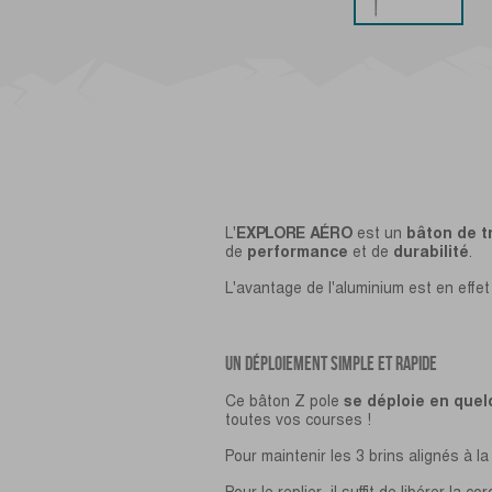
L'
EXPLORE AÉRO
est un
bâton de t
de
performance
et de
durabilité
.
L'avantage de l'aluminium est en effet
UN DÉPLOIEMENT SIMPLE ET RAPIDE
Ce bâton Z pole
se déploie en quel
toutes vos courses !
Pour maintenir les 3 brins alignés à la 
Pour le replier, il suffit de libérer la 