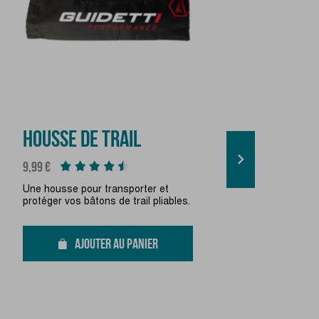
BÂT
HOUSSE DE TRAIL
MON

Prix
9,99 €
Prix
99,99 
Une housse pour transporter et
protéger vos bâtons de trail pliables.
Bâtons
100 % 
ou les
AJOUTER AU PANIER