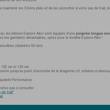
 maintenir les 3 brins pliés et de les accrocher à votre sac de trail, l
nce, les bâtons Explore Aéro sont équipés d'une
poignée longue mo
rez les gantelets détachables, optez pour le modèle Explore Néo !
amovibles (diamètre 50 mm).
, 125 cm et 130 cm.
 pointe jusqu'au point d'accroche de la dragonne (cf. schéma ci-dessou
sitez pas à consulter :
 de trail"
il