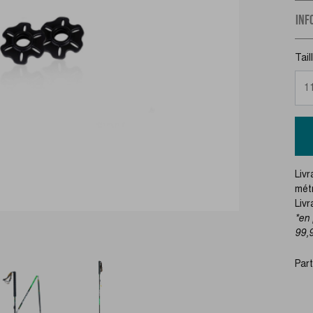
INF
Tail
Livr
métr
Liv
*en 
99,
Par