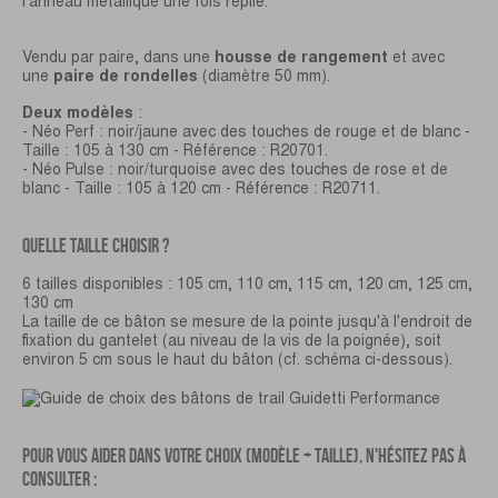
l'anneau métallique une fois replié.
Vendu par paire, dans une
housse de rangement
et avec
une
paire de rondelles
(diamètre 50 mm).
Deux modèles
:
- Néo Perf : noir/jaune avec des touches de rouge et de blanc -
Taille : 105 à 130 cm - Référence : R20701.
- Néo Pulse : noir/turquoise avec des touches de rose et de
blanc - Taille : 105 à 120 cm - Référence : R20711.
QUELLE TAILLE CHOISIR ?
6 tailles disponibles : 105 cm, 110 cm, 115 cm, 120 cm, 125 cm,
130 cm
La taille de ce bâton se mesure de la pointe jusqu'à l'endroit de
fixation du gantelet (au niveau de la vis de la poignée), soit
environ 5 cm sous le haut du bâton (cf. schéma ci-dessous).
POUR VOUS AIDER DANS VOTRE CHOIX (MODÈLE + TAILLE), N'HÉSITEZ PAS À
CONSULTER :