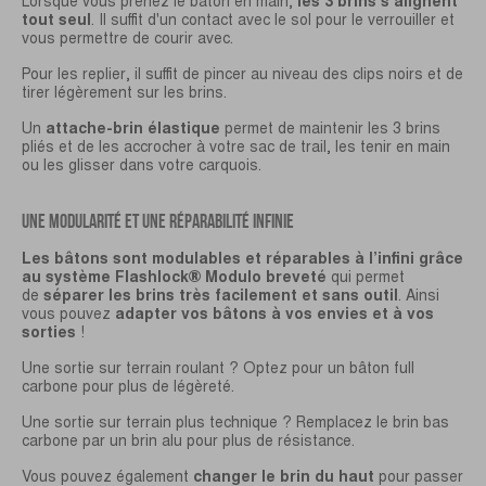
Lorsque vous prenez le bâton en main,
les 3 brins s'alignent
tout seul
. Il suffit d'un contact avec le sol pour le verrouiller et
vous permettre de courir avec.
Pour les replier, il suffit de pincer au niveau des clips noirs et de
tirer légèrement sur les brins.
Un
attache-brin élastique
permet de maintenir les 3 brins
pliés et de les accrocher à votre sac de trail, les tenir en main
ou les glisser dans votre carquois.
UNE MODULARITÉ ET UNE RÉPARABILITÉ INFINIE
Les bâtons sont modulables et réparables à l’infini grâce
au système Flashlock® Modulo breveté
qui permet
de
séparer les brins très facilement et sans outil
. Ainsi
vous pouvez
adapter vos bâtons à vos envies et à vos
sorties
!
Une sortie sur terrain roulant ? Optez pour un bâton full
carbone pour plus de légèreté.
Une sortie sur terrain plus technique ? Remplacez le brin bas
carbone par un brin alu pour plus de résistance.
Vous pouvez également
changer le brin du haut
pour passer