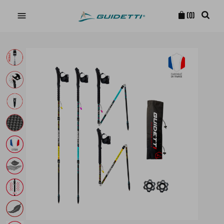

(0)