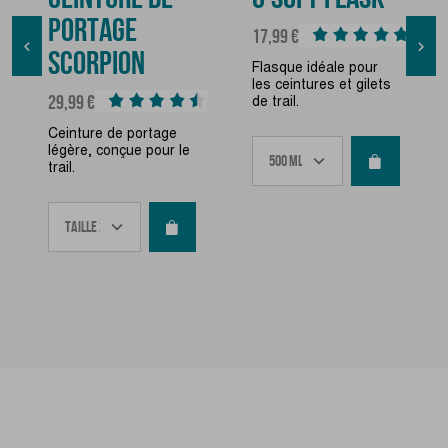
PORTAGE
Prix
17,99 €


SCORPION
Flasque idéale pour
les ceintures et gilets
Prix
29,99 €
de trail.
Ceinture de portage
légère, conçue pour le
trail.