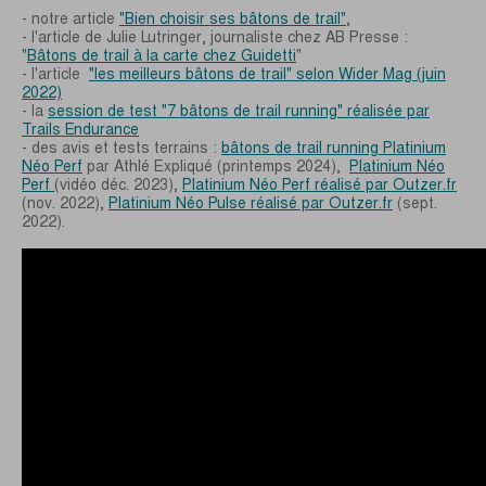
- notre article
"Bien choisir ses bâtons de trail"
,
- l'article de Julie Lutringer, journaliste chez AB Presse :
"
Bâtons de trail à la carte chez Guidetti
"
- l'article
"les meilleurs bâtons de trail" selon Wider Mag (juin
2022)
- la
session de test "7 bâtons de trail running" réalisée par
Trails Endurance
- des avis et tests terrains :
bâtons de trail running Platinium
Néo Perf
par Athlé Expliqué (printemps 2024),
Platinium Néo
Perf
(vidéo déc. 2023),
Platinium Néo Perf réalisé par Outzer.fr
(nov. 2022),
Platinium Néo Pulse réalisé par Outzer.fr
(sept.
2022).