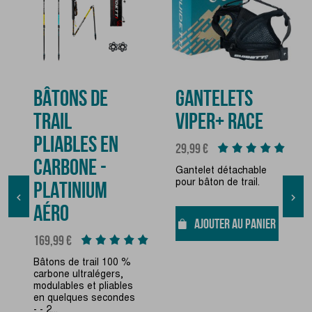
BÂTONS DE
GANTELETS
TRAIL
VIPER+ RACE
PLIABLES EN
Prix
29,99 €
CARBONE -
Gantelet détachable
pour bâton de trail.
PLATINIUM


AÉRO
AJOUTER AU PANIER
Prix
169,99 €
Bâtons de trail 100 %
carbone ultralégers,
modulables et pliables
en quelques secondes
- - 2...