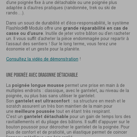
d’une poignée fixe à une détachable ou une poignée plus
adaptée à d’autres pratiques (randonnée, trek ou ski de
rando…).
Dans un souci de durabilité et d’éco-responsabilité, le système
Flashlock® Modulo offre une
grande réparabilité en cas de
casse ou d’usure
. Inutile de jeter votre bâton ou d’en racheter
un. Il vous suffit d’acheter la pièce endommagée pour repartir à
l’assaut des sentiers ! Sur le long terme, vous ferez une
économie et un geste pour la planète.
Consultez la vidéo de démonstration
!
UNE POIGNÉE AVEC DRAGONNE DÉTACHABLE
La
poignée longue mousse
permet une prise en main à de
multiples endroits : classique, avec le gantelet, au niveau de la
poignée, ou plus bas sans utiliser le gantelet.
Son
gantelet est ultraconfort
: sa structure en mesh et le
scratch assurent un très bon maintien de la main pour
une
meilleure poussée
tout en étant très respirant.
C'est un
gantelet détachable
pour un gain de temps lors des
ravitaillements et du pliage des bâtons. Il suffit d'appuyer sur le
bouton poussoir pour décrocher le gantelet de la poignée. Pour
plus de confort et de praticité, un élastique permet de coincer