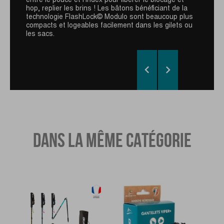
hop, replier les brins ! Les bâtons bénéficiant de la
technologie FlashLock© Modulo sont beaucoup plus
compacts et logeables facilement dans les gilets ou
les sacs.


DANS LA MÊME CATÉGORIE