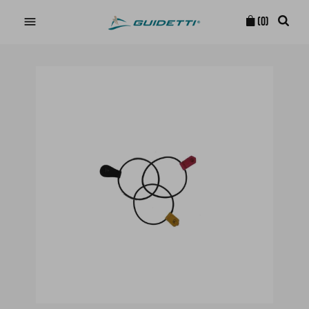

(0)