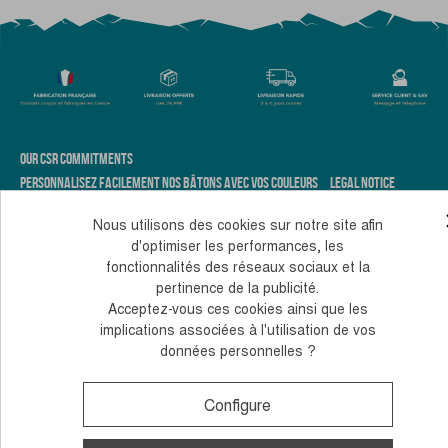
OUR CSR COMMITMENTS
PERSONNALISEZ FACILEMENT NOS BÂTONS AVEC VOS COULEURS
LEGAL NOTICE
TERMS AND CONDITIONS OF SALE
COOKIES AND PERSONAL DATA
Nous utilisons des cookies sur notre site afin
d'optimiser les performances, les
Monday to Thursday, from 10 to 12 am and 2 to 4 pm
fonctionnalités des réseaux sociaux et la
+33 (0)4 38 02 02 32
Contact us
pertinence de la publicité.
Acceptez-vous ces cookies ainsi que les
© 2026, Guidetti - All rights reserved - Made by
Andromaque
implications associées à l'utilisation de vos
données personnelles ?
Configure