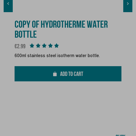


COPY OF HYDROTHERME WATER
BOTTLE
Price
€2.99
600ml stainless steel isotherm water bottle.
ADD TO CART