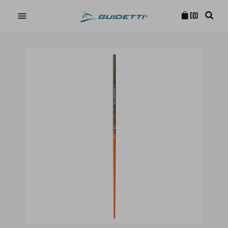

(0)