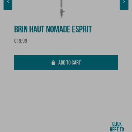


BRIN HAUT NOMADE ESPRIT
Price
€19.99
ADD TO CART
CLICK
HERE TO