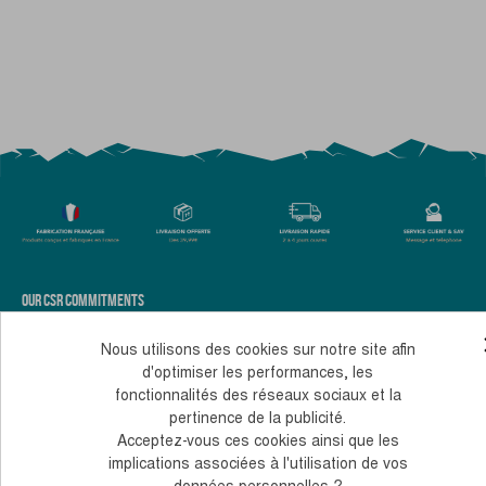
OUR CSR COMMITMENTS
PERSONNALISEZ FACILEMENT NOS BÂTONS AVEC VOS COULEURS
LEGAL NOTICE
Nous utilisons des cookies sur notre site afin
TERMS AND CONDITIONS OF SALE
COOKIES AND PERSONAL DATA
d'optimiser les performances, les
fonctionnalités des réseaux sociaux et la
Monday to Thursday, from 10 to 12 am and 2 to 4 pm
pertinence de la publicité.
+33 (0)4 38 02 02 32
Contact us
Acceptez-vous ces cookies ainsi que les
implications associées à l'utilisation de vos
© 2026, Guidetti - All rights reserved - Made by
Andromaque