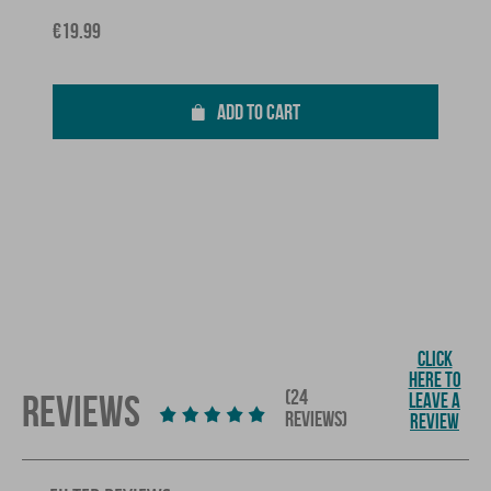
Price
€19.99
ADD TO CART
CLICK
HERE TO
(24
REVIEWS
LEAVE A
REVIEWS)
REVIEW