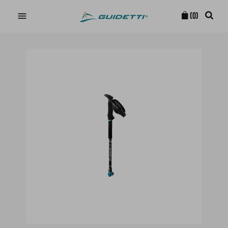

(0)