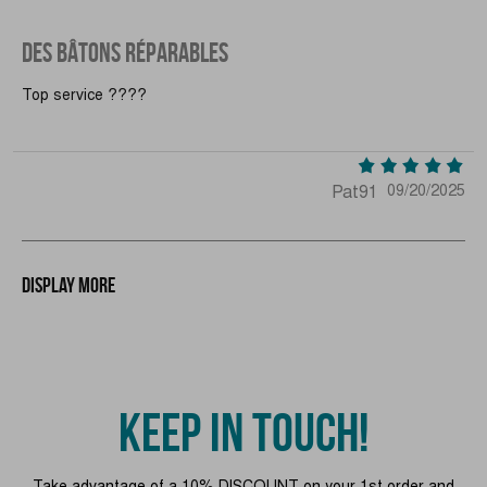
DES BÂTONS RÉPARABLES
Top service ????
Pat91
09/20/2025
Display more
KEEP IN TOUCH!
Take advantage of a 10% DISCOUNT on your 1st order and