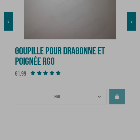


GOUPILLE POUR DRAGONNE ET
POIGNÉE RGO
Price
€1.99