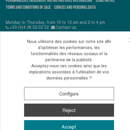
PERSONNALISEZ FACILEMENT NOS BÂTONS AVEC VOS COULEURS
LEGAL NOTICE
TERMS AND CONDITIONS OF SALE
COOKIES AND PERSONAL DATA
Monday to Thursday, from 10 to 12 am and 2 to 4 pm
+33 (0)4 38 02 02 32
Contact us
© 2026, Guidetti - All rights reserved - Made by
Andromaque
Nous utilisons des cookies sur notre site afin
d'optimiser les performances, les
fonctionnalités des réseaux sociaux et la
pertinence de la publicité.
Acceptez-vous ces cookies ainsi que les
implications associées à l'utilisation de vos
données personnelles ?
Configure
Reject
Accept