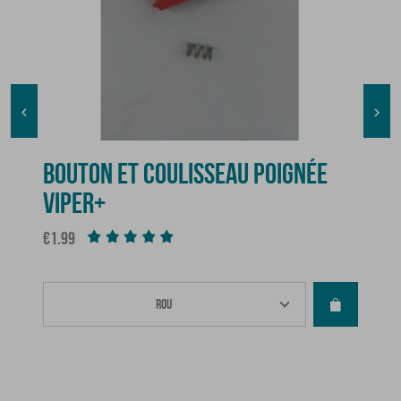


BOUTON ET COULISSEAU POIGNÉE
VIPER+
Price
€1.99