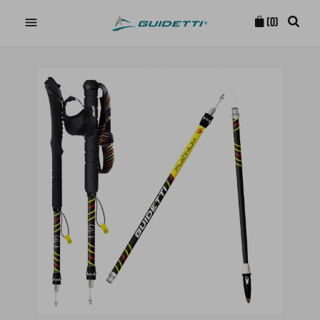

(0)